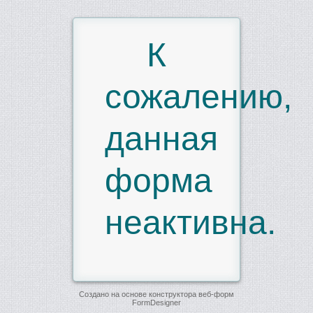
К
сожалению,
данная
форма
неактивна.
Создано на основе конструктора веб-форм
FormDesigner